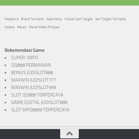
Aksesoris
Brand Termahal
Gaya Hidup
Industri Jam Tangan
Jam Tangan Termahal
Koleksi
Merek
Merek Patek Philippe
Rekomendasi Game
SUPER 1MPO
QQ888 PERMAINAN
BONUS JUDISLOT888
MAXWIN JUDISLOT777
MAXWIN JUDISLOT999
SLOT QQ889 TERPERCAYA
GAME DIGITAL JUDISLOT888
SLOT MPO8899 TERPERCAYA