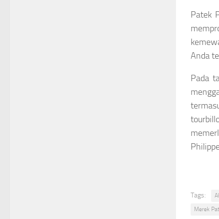
Patek P
memprod
kemewah
Anda te
Pada t
menggan
termasu
tourbil
memerl
Philippe
Tags:
A
Merek Pat