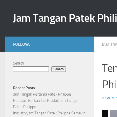
Skip to content
Jam Tangan Patek Phil
FOLLOW:
JAM TA
Search
Ten
Search
Phi
Recent Posts
Jam Tangan Pertama Patek Philippe
BY
ADMI
Reputasi Berkualitas Produk Jam Tangan
Patek Philippe
Industry Jam Tangan Patek Philippe Semakin