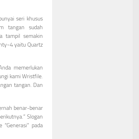
unyai seri khusus
am tangan sudah
ga tampil semakin
enty~4 yaitu Quartz
a Anda memerlukan
ngi kami Wristfile.
langan tangan. Dan
pernah benar-benar
erikutnya.” Slogan
e “Generasi” pada