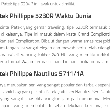
 Patek tipe 5204P ini layak untuk dimiliki.
atek Phillippe 5230R Waktu Dunia
cinta Patek yang gemar traveling, tipe 5230R termasuk p
 di kelasnya. Tipe ini masuk dalam kasta Grand Complica
an seri Complication. Dibalut dengan warna emas rosegol
am tangan ini sangat elegan dan mewah serta telah dilen
matis/self-winding kaliber 240 HU yang memiliki indika
serta format 24 jam termasuk hari dan hari. indikator malam.
atek Philippe Nautilus 5711/1A
nya merupakan seri yang sangat populer dan terbaik sepa
 ikonik bagi para pecinta Patek yaitu seri Nautilus. Seri Nau
 yang sangat khas dibandingkan jam pada umumnya. Me
elapan yang membulat di setiap lekukan bezelnya, se