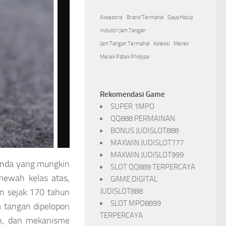
Aksesoris
Brand Termahal
Gaya Hidup
Industri Jam Tangan
Jam Tangan Termahal
Koleksi
Merek
Merek Patek Philippe
Rekomendasi Game
SUPER 1MPO
QQ888 PERMAINAN
BONUS JUDISLOT888
MAXWIN JUDISLOT777
MAXWIN JUDISLOT999
nda yang mungkin
SLOT QQ889 TERPERCAYA
mewah kelas atas,
GAME DIGITAL
an sejak 170 tahun
JUDISLOT888
SLOT MPO8899
 tangan dipelopori
TERPERCAYA
aph, dan mekanisme