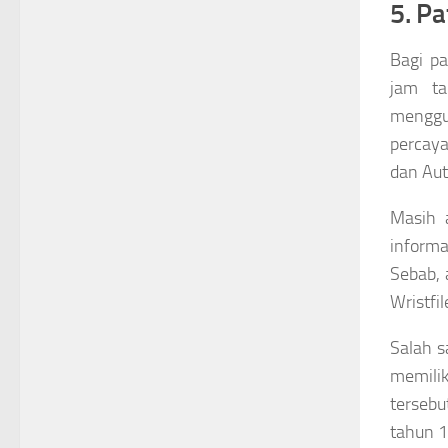
5. P
Bagi pa
jam ta
menggu
percaya
dan Aut
Masih a
informa
Sebab, 
Wristfi
Salah s
memilik
terseb
tahun 