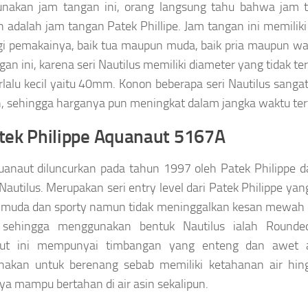
nakan jam tangan ini, orang langsung tahu bahwa jam 
 adalah jam tangan Patek Phillipe. Jam tangan ini memiliki
gi pemakainya, baik tua maupun muda, baik pria maupun w
gan ini, karena seri Nautilus memiliki diameter yang tidak ter
erlalu kecil yaitu 40mm. Konon beberapa seri Nautilus sangat
, sehingga harganya pun meningkat dalam jangka waktu ter
atek Philippe Aquanaut 5167A
uanaut diluncurkan pada tahun 1997 oleh Patek Philippe dan
Nautilus. Merupakan seri entry level dari Patek Philippe ya
 muda dan sporty namun tidak meninggalkan kesan mewah d
i sehingga menggunakan bentuk Nautilus ialah Rounded
ut ini mempunyai timbangan yang enteng dan awet a
unakan untuk berenang sebab memiliki ketahanan air h
a mampu bertahan di air asin sekalipun.