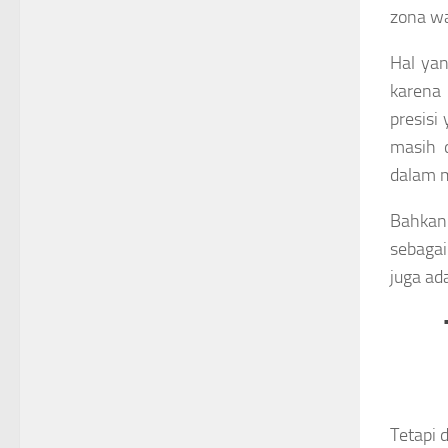
zona wa
Hal yan
karena
presisi
masih d
dalam m
Bahkan 
sebagai
juga ad
Tetapi d