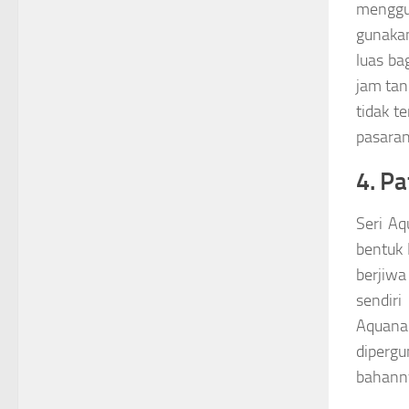
menggu
gunakan
luas ba
jam tan
tidak t
pasaran
4. P
Seri Aq
bentuk 
berjiwa
sendir
Aquana
diperg
bahanny