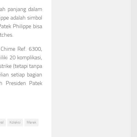
rah panjang dalam
ippe adalah simbol
atek Philippe bisa
tches.
 Chime Ref. 6300,
ki 20 komplikasi,
rike (tetapi tanpa
elian setiap bagian
h Presiden Patek
hal
Koleksi
Merek