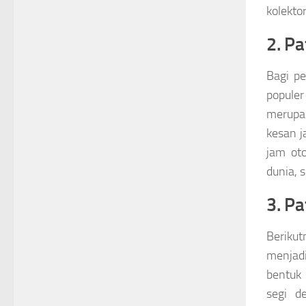
kolektor
2. P
Bagi pe
populer
merupak
kesan j
jam oto
dunia, 
3. P
Berikut
menjadi
bentuk
segi d