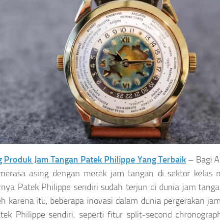
 Produk Jam Tangan Patek Philippe Yang Terbaik
– Bagi A
merasa asing dengan merek jam tangan di sektor kelas 
nya Patek Philippe sendiri sudah terjun di dunia jam tang
leh karena itu, beberapa inovasi dalam dunia pergerakan jam
tek Philippe sendiri, seperti fitur split-second chronogr