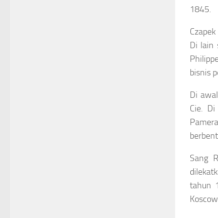
1845.
Czapek 
Di lain
Philip
bisnis 
Di awal
Cie. Di
Pamera
berbent
Sang R
dilekat
tahun 
Koscowi