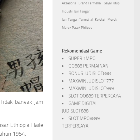
Aksesoris
Brand Termahal
Gaya Hidup
Industri Jam Tangan
Jam Tangan Termahal
Koleksi
Merek
Merek Patek Philippe
Rekomendasi Game
SUPER 1MPO
QQ888 PERMAINAN
BONUS JUDISLOT888
MAXWIN JUDISLOT777
MAXWIN JUDISLOT999
SLOT QQ889 TERPERCAYA
Tidak banyak jam
GAME DIGITAL
JUDISLOT888
SLOT MPO8899
sar Ethiopia Haile
TERPERCAYA
tahun 1954.