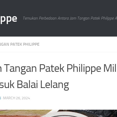
ippe
Temukan Perbedaan Antara Jam Tangan Patek Philippe As
NGAN PATEK PHILIPPE
 Tangan Patek Philippe Mil
uk Balai Lelang
N
·
MARCH 26, 2024