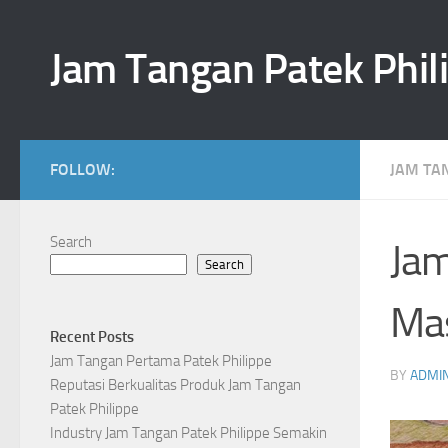
Skip to content
Jam Tangan Patek Phil
FOLLOW:
JAM TA
Search
Jam
Search
Mas
Recent Posts
Jam Tangan Pertama Patek Philippe
BY
ADMI
Reputasi Berkualitas Produk Jam Tangan
Patek Philippe
Industry Jam Tangan Patek Philippe Semakin