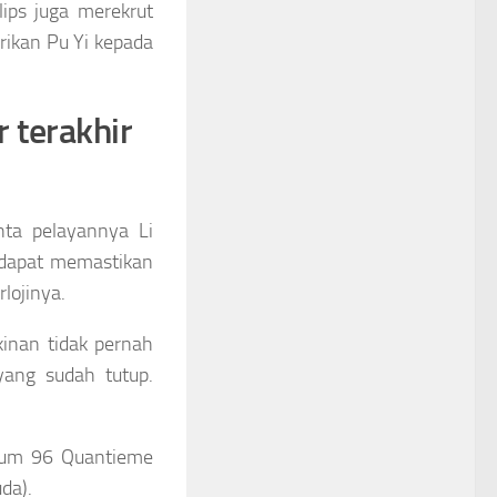
lips juga merekrut
erikan Pu Yi kepada
r terakhir
a pelayannya Li
a dapat memastikan
rlojinya.
inan tidak pernah
 yang sudah tutup.
tinum 96 Quantieme
da).