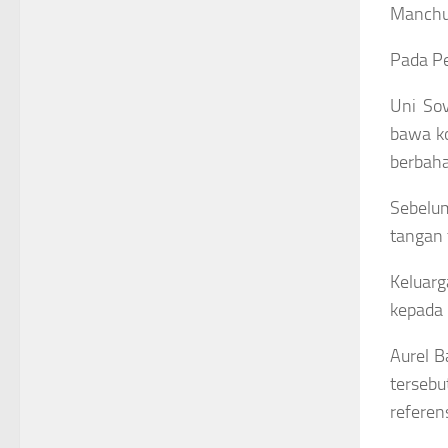
Manchur
Pada Pe
Uni So
bawa ko
berbaha
Sebelu
tangan 
Keluarg
kepada 
Aurel B
terseb
referens