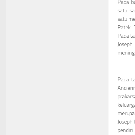
Pada b
satu-sa
satu me
Patek. 
Pada ta
Joseph
meningg
Pada t
Ancien
prakars
keluarg
merupak
Joseph 
pendiri