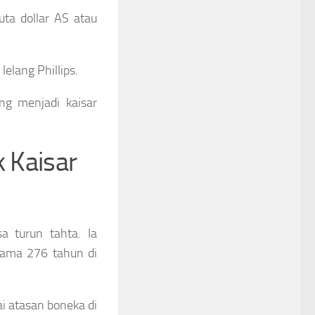
uta dollar AS atau
lelang Phillips.
ng menjadi kaisar
k Kaisar
a turun tahta. Ia
elama 276 tahun di
i atasan boneka di