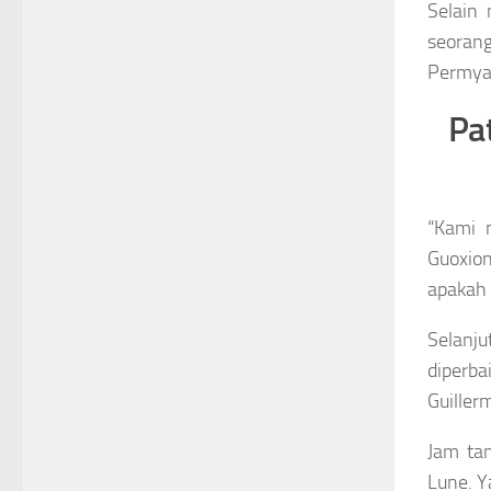
Selain 
seorang
Permya
Pat
“Kami 
Guoxion
apakah p
Selanju
diperba
Guiller
Jam tan
Lune. Y