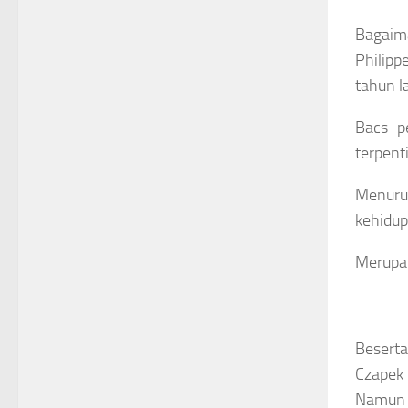
Bagaim
Philipp
tahun la
Bacs p
terpent
Menurut
kehidup
Merupak
Beserta
Czapek 
Namun m