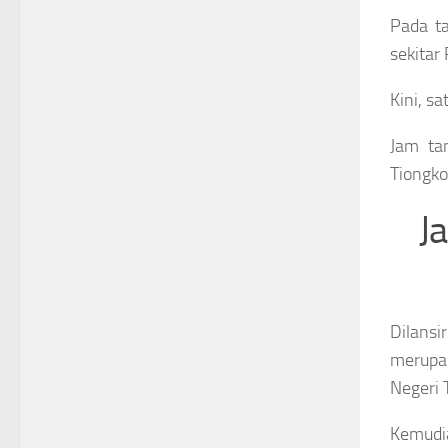
Pada ta
sekitar 
Kini, sa
Jam tan
Tiongko
J
Dilans
merupak
Negeri 
Kemudia