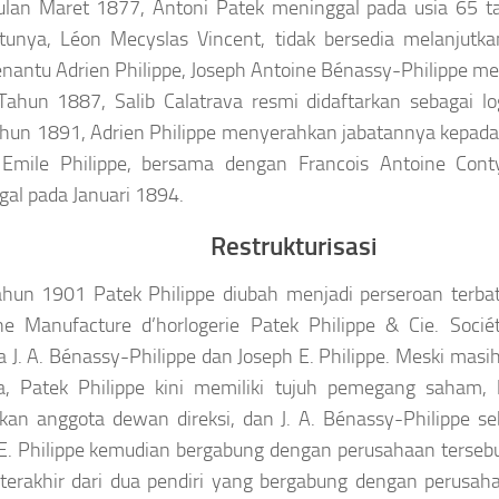
ulan Maret 1877, Antoni Patek meninggal pada usia 65 
tunya, Léon Mecyslas Vincent, tidak bersedia melanjutka
nantu Adrien Philippe, Joseph Antoine Bénassy-Philippe m
Tahun 1887, Salib Calatrava resmi didaftarkan sebagai lo
hun 1891, Adrien Philippe menyerahkan jabatannya kepada 
 Emile Philippe, bersama dengan Francois Antoine Conty
al pada Januari 1894.
Restrukturisasi
ahun 1901 Patek Philippe diubah menjadi perseroan terb
ne Manufacture d’horlogerie Patek Philippe & Cie. Soci
a J. A. Bénassy-Philippe dan Joseph E. Philippe. Meski masi
a, Patek Philippe kini memiliki tujuh pemegang saham, 
an anggota dewan direksi, dan J. A. Bénassy-Philippe se
E. Philippe kemudian bergabung dengan perusahaan tersebu
 terakhir dari dua pendiri yang bergabung dengan perusah