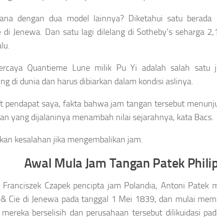
ana dengan dua model lainnya? Diketahui satu berada
e di Jenewa. Dan satu lagi dilelang di Sotheby’s seharga 2,
lu.
ercaya Quantieme Lune milik Pu Yi adalah salah satu 
ing di dunia dan harus dibiarkan dalam kondisi aslinya.
 pendapat saya, fakta bahwa jam tangan tersebut menunj
an yang dijalaninya menambah nilai sejarahnya, kata Bacs.
an kesalahan jika mengembalikan jam.
Awal Mula Jam Tangan Patek Phili
 Franciszek Czapek pencipta jam Polandia, Antoni Patek
& Cie di Jenewa pada tanggal 1 Mei 1839, dan mulai memp
ereka berselisih dan perusahaan tersebut dilikuidasi pad