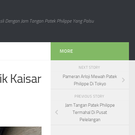
li Dengan Jam Tangan Patek Philippe Yang Palsu
MORE
NEXT STORY
ik Kaisar
Pameran Arloji Mewah Patek
Philippe Di Tokyo
PREVIOUS STORY
Jam Tangan Patek Philippe
Termahal Di Pusat
Pelelangan