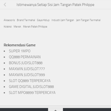
Istimewanya Setiap Sisi Jam Tangan Patek Philippe
Aksesoris
Brand Termahal
Gaya Hidup
Industri Jam Tangan
Jam Tangan Termahal
Koleksi
Merek
Merek Patek Philippe
Rekomendasi Game
SUPER 1MPO
QQ888 PERMAINAN
BONUS JUDISLOT888
MAXWIN JUDISLOT777
MAXWIN JUDISLOT999
SLOT QQ889 TERPERCAYA
GAME DIGITAL JUDISLOT888
SLOT MPO8899 TERPERCAYA