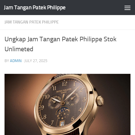
Jam Tangan Patek Philippe
Skip to content
JAM TANGAN PATEK PHILIPPE
Ungkap Jam Tangan Patek Philippe Stok
Unlimeted
BY
ADMIN
·
JULY 27, 2025