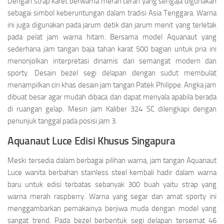
Dengan strap karet berwarna merah cerah yang sengaja digunakan
sebagai simbol keberuntungan dalam tradisi Asia Tenggara. Warna
ini juga digunakan pada jarum detik dan jarum menit yang terletak
pada pelat jam warna hitam. Bersama model Aquanaut yang
sederhana jam tangan baja tahan karat 500 bagian untuk pria ini
menonjolkan interpretasi dinamis dari semangat modern dan
sporty. Desain bezel segi delapan dengan sudut membulat
menampilkan ciri khas desain jam tangan Patek Philippe. Angka jam
dibuat besar agar mudah dibaca dan dapat menyala apabila berada
di ruangan gelap. Mesin jam Kaliber 324 SC dilengkapi dengan
penunjuk tanggal pada posisi jam 3.
Aquanaut Luce Edisi Khusus Singapura
Meski tersedia dalam berbagai pilihan warna, jam tangan Aquanaut
Luce wanita berbahan stainless steel kembali hadir dalam warna
baru untuk edisi terbatas sebanyak 300 buah yaitu strap yang
warna merah raspberry. Warna yang segar dan amat sporty ini
menggambarkan pemakainya berjiwa muda dengan model yang
sangat trend. Pada bezel berbentuk segi delapan tersemat 46