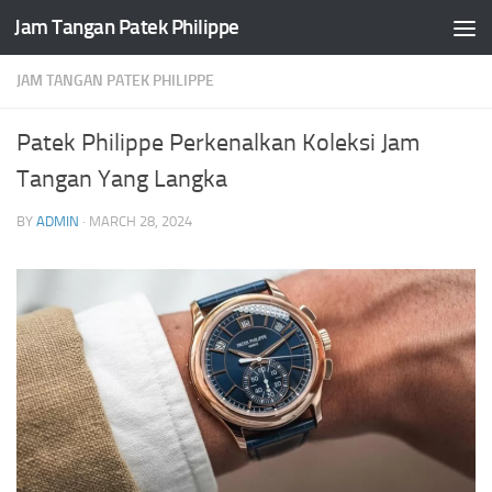
Jam Tangan Patek Philippe
Skip to content
JAM TANGAN PATEK PHILIPPE
Patek Philippe Perkenalkan Koleksi Jam
Tangan Yang Langka
BY
ADMIN
·
MARCH 28, 2024