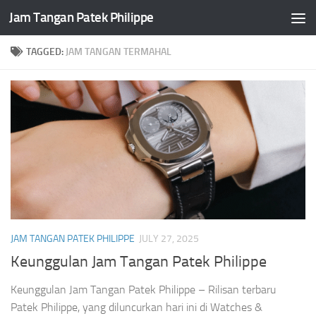
Jam Tangan Patek Philippe
Skip to content
TAGGED:
JAM TANGAN TERMAHAL
JAM TANGAN PATEK PHILIPPE
JULY 27, 2025
Keunggulan Jam Tangan Patek Philippe
Keunggulan Jam Tangan Patek Philippe – Rilisan terbaru
Patek Philippe, yang diluncurkan hari ini di Watches &