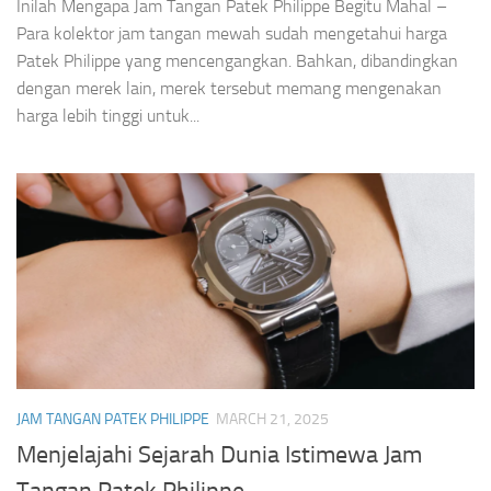
Inilah Mengapa Jam Tangan Patek Philippe Begitu Mahal –
Para kolektor jam tangan mewah sudah mengetahui harga
Patek Philippe yang mencengangkan. Bahkan, dibandingkan
dengan merek lain, merek tersebut memang mengenakan
harga lebih tinggi untuk...
JAM TANGAN PATEK PHILIPPE
MARCH 21, 2025
Menjelajahi Sejarah Dunia Istimewa Jam