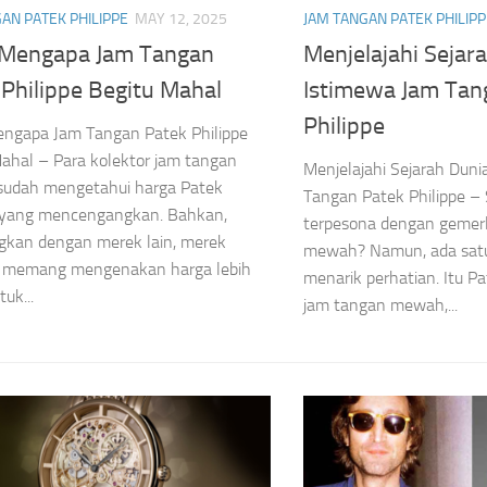
AN PATEK PHILIPPE
MAY 12, 2025
JAM TANGAN PATEK PHILIPP
h Mengapa Jam Tangan
Menjelajahi Sejar
 Philippe Begitu Mahal
Istimewa Jam Tan
Philippe
engapa Jam Tangan Patek Philippe
ahal – Para kolektor jam tangan
Menjelajahi Sejarah Duni
udah mengetahui harga Patek
Tangan Patek Philippe – 
e yang mencengangkan. Bahkan,
terpesona dengan gemer
gkan dengan merek lain, merek
mewah? Namun, ada satu
t memang mengenakan harga lebih
menarik perhatian. Itu Pa
tuk...
jam tangan mewah,...