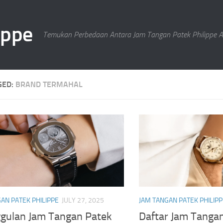
ippe
Temukan Perbedaan Antara Jam Tangan Patek Philippe As
GED:
BRAND TERMAHAL
AN PATEK PHILIPPE
JULY 27, 2025
JAM TANGAN PATEK PHILIPP
gulan Jam Tangan Patek
Daftar Jam Tanga