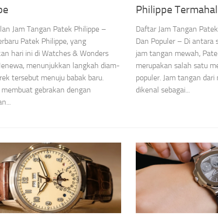
pe
Philippe Termahal
lan Jam Tangan Patek Philippe –
Daftar Jam Tangan Patek
terbaru Patek Philippe, yang
Dan Populer – Di antara
kan hari ini di Watches & Wonders
jam tangan mewah, Patek
 Jenewa, menunjukkan langkah diam-
merupakan salah satu me
ek tersebut menuju babak baru.
populer. Jam tangan dari 
ih membuat gebrakan dengan
dikenal sebagai...
n...