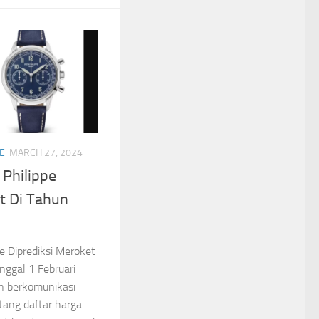
E
MARCH 27, 2024
 Philippe
t Di Tahun
pe Diprediksi Meroket
nggal 1 Februari
an berkomunikasi
ang daftar harga