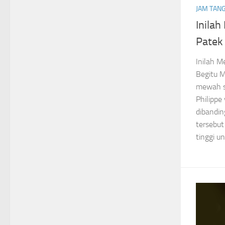
JAM TANG
Inila
Patek
Inilah M
Begitu M
mewah s
Philipp
dibandin
tersebu
tinggi un