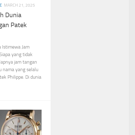
E
MARCH 21, 2025
ah Dunia
gan Patek
a Istimewa Jam
Siapa yang tidak
lapnya jam tangan
 nama yang selalu
tek Philippe. Di dunia