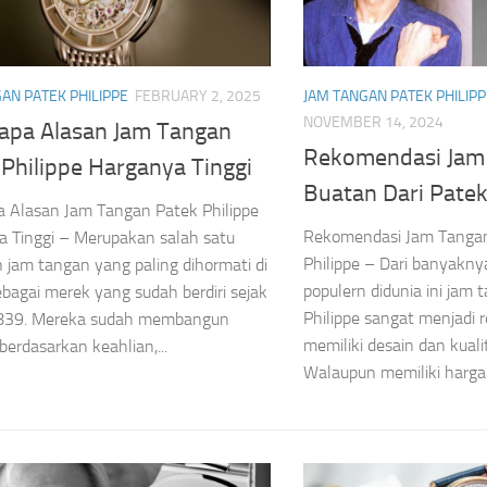
AN PATEK PHILIPPE
FEBRUARY 2, 2025
JAM TANGAN PATEK PHILIPP
NOVEMBER 14, 2024
apa Alasan Jam Tangan
Rekomendasi Jam
Philippe Harganya Tinggi
Buatan Dari Patek
 Alasan Jam Tangan Patek Philippe
Rekomendasi Jam Tangan
 Tinggi – Merupakan salah satu
Philippe – Dari banyakn
 jam tangan yang paling dihormati di
populern didunia ini jam 
ebagai merek yang sudah berdiri sejak
Philippe sangat menjadi
839. Mereka sudah membangun
memiliki desain dan kuali
berdasarkan keahlian,...
Walaupun memiliki harga 