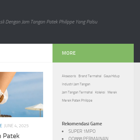
li Dengan Jam Tangan Patek Philippe Yang Palsu
MORE
Aksesoris
Brand Termahal
Gaya Hidup
Industri Jam Tangan
Jam Tangan Termahal
Koleksi
Merek
Merek Patek Philippe
Rekomendasi Game
E
JUNE 4, 2025
SUPER 1MPO
n Patek
QQ888 PERMAINAN