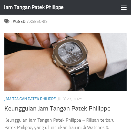
Jam Tangan Patek Philippe
Skip to content
TAGGED:
AKSESORIS
JAM TANGAN PATEK PHILIPPE
JULY 27, 2025
Keunggulan Jam Tangan Patek Philippe
Keunggulan Jam Tangan Patek Philippe – Rilisan terbaru
Patek Philippe, yang diluncurkan hari ini di Watches &