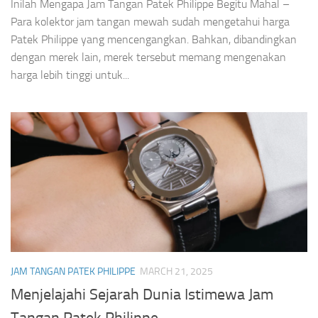
Inilah Mengapa Jam Tangan Patek Philippe Begitu Mahal –
Para kolektor jam tangan mewah sudah mengetahui harga
Patek Philippe yang mencengangkan. Bahkan, dibandingkan
dengan merek lain, merek tersebut memang mengenakan
harga lebih tinggi untuk...
JAM TANGAN PATEK PHILIPPE
MARCH 21, 2025
Menjelajahi Sejarah Dunia Istimewa Jam